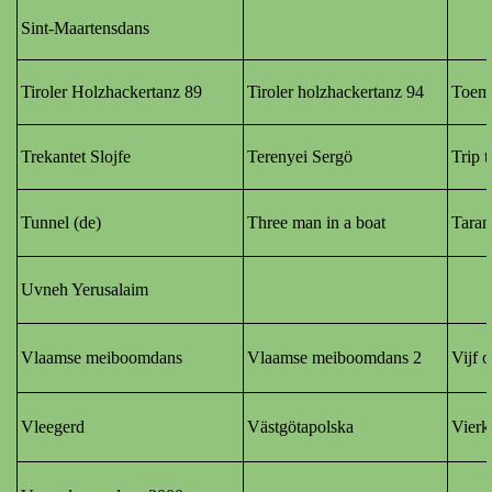
Sint-Maartensdans
Tiroler Holzhackertanz
89
Tiroler holzhackertanz 94
Toem
Trekantet Slojfe
Terenyei Sergö
Trip 
Tunnel (de)
Three man in a boat
Taran
Uvneh Yerusalaim
Vlaamse meiboomdans
Vlaamse meiboomdans 2
Vijf o
Vleegerd
Västgötapolska
Vierk