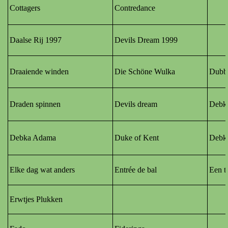
Cottagers
Contredance
Daalse Rij 1997
Devils Dream 1999
Draaiende winden
Die Schöne Wulka
Dubb
Draden spinnen
Devils dream
Debka
Debka Adama
Duke of Kent
Debk
Elke dag wat anders
Entrée de bal
Een t
Erwtjes Plukken