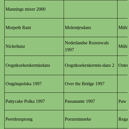
Mannings mixer 2000
Morpeth Rant
Molentjesdans
Mühlr
Nederlandse Rozenwals
Nickeltanz
Mühlr
1997
Oogstkoekenkermisdans
Oogstkoekenkermis-dans 2
O
ste
Ostgötapolska 1997
Over the Bridge 1997
Pattycake Polka 1997
Passanante 1997
Paw 
Peerdensprong
Poezeminneke
Rega