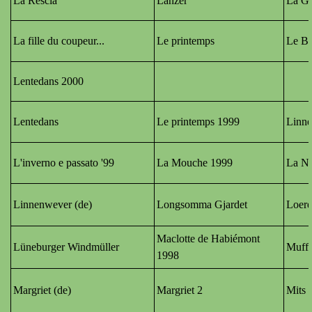
La Rescia
Lanzer
La Ga
La fille du coupeur
...
Le printemps
Le Br
Lentedans 2000
Lentedans
Le printemps 1999
Linn
L'inverno e passato '99
La Mouche 1999
La N
Linnenwever (de)
Longsomma Gjardet
Loere
Maclotte de Habiémont
Lüneburger Windmüller
Muff
1998
Margriet (de)
Margriet 2
Mits 