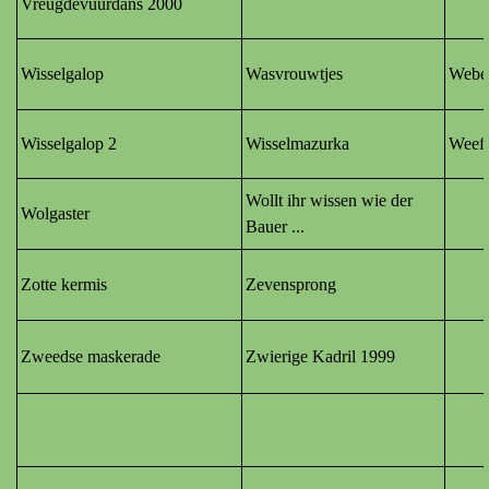
Vreugdevuurdans 2000
Wisselgalop
Wasvrouwtjes
Webe
Wisselgalop 2
Wisselmazurka
Weefs
Wollt ihr wissen wie der
Wolgaster
Bauer ...
Zotte kermis
Zevensprong
Zweedse maskerade
Zwierige Kadril 1999