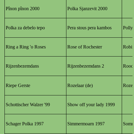
Pînon pînon 2000
Polka Sjanzevit
2000
Polka za debelo tepo
Pera stous pera kambos
Polly
Ring a Ring 'o Roses
Rose of Rochester
Robi
Rijzenbezemdans
Rijzenbezemdans 2
Roodb
Riepe Gerste
Rozelaar (de)
Roze
Schottischer Walzer '99
Show off your lady 1999
Schager Polka 1997
Simmermoarn 1997
Somme