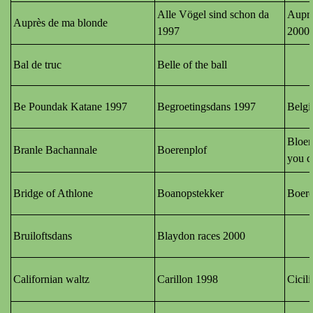
Alle Vögel sind schon da
Auprè
Auprès de ma blonde
1997
2000
Bal de truc
Belle of the ball
Be Poundak Katane 1997
Begroetingsdans 1997
Belgi
Bloe
Branle Bachannale
Boerenplof
you d
Bridge of Athlone
Boanopstekker
Boere
Bruiloftsdans
Blaydon races 2000
Californian waltz
Carillon 1998
Cicil