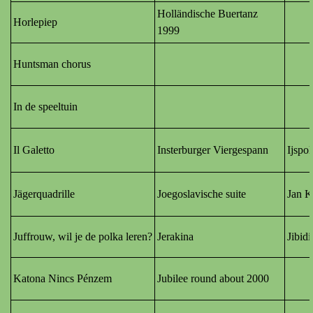
Holländische Buertanz
Horlepiep
1999
Huntsman chorus
In de speeltuin
Il Galetto
Insterburger Viergespann
Ijspo
Jägerquadrille
Joegoslavische suite
Jan K
Juffrouw, wil je de polka leren?
Jerakina
Jibid
Katona Nincs Pénzem
Jubilee round about 2000