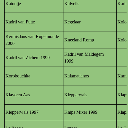
Katootje
Kalvelis
Karin
Kadril van Putte
Kegelaar
Kolo
Kermisdans van Rupelmonde
Kneeland Romp
Kolo
2000
Kadril van Maldegem
Kadril van Zichem 1999
1999
Korobouchka
Kalamatianos
Karna
Klaveren Aas
Klepperwals
Klaps
Klepperwals 1997
Knips Mixer 1999
Klaps