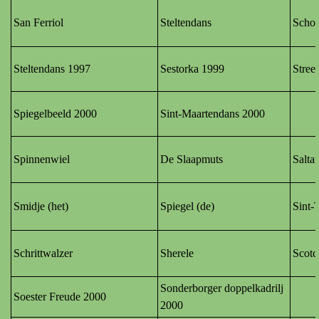
San Ferriol
Steltendans
Schoe
Steltendans 1997
Sestorka 1999
Stree
Spiegelbeeld 2000
Sint-Maartendans 2000
Spinnenwiel
De Slaapmuts
Salta
Smidje (het)
Spiegel (de)
Sint-
Schrittwalzer
Sherele
Scotc
Sonderborger doppelkadrilj
Soester Freude 2000
2000